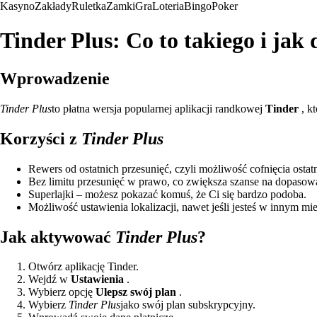
Kasyno
Zakłady
Ruletka
Zamki
Gra
Loteria
Bingo
Poker
Tinder Plus: Co to takiego i jak 
Wprowadzenie
Tinder Plus
to płatna wersja popularnej aplikacji randkowej
Tinder
, k
Korzyści z
Tinder Plus
Rewers od ostatnich przesunięć, czyli możliwość cofnięcia ostat
Bez limitu przesunięć w prawo, co zwiększa szanse na dopasow
Superlajki – możesz pokazać komuś, że Ci się bardzo podoba.
Możliwość ustawienia lokalizacji, nawet jeśli jesteś w innym mie
Jak aktywować
Tinder Plus
?
Otwórz aplikację Tinder.
Wejdź w
Ustawienia
.
Wybierz opcję
Ulepsz swój plan
.
Wybierz
Tinder Plus
jako swój plan subskrypcyjny.