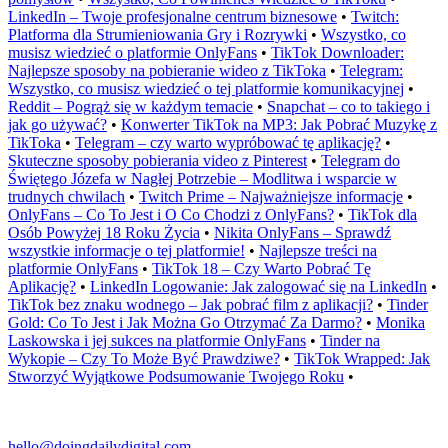
LinkedIn – Twoje profesjonalne centrum biznesowe
•
Twitch:
Platforma dla Strumieniowania Gry i Rozrywki
•
Wszystko, co
musisz wiedzieć o platformie OnlyFans
•
TikTok Downloader:
Najlepsze sposoby na pobieranie wideo z TikToka
•
Telegram:
Wszystko, co musisz wiedzieć o tej platformie komunikacyjnej
•
Reddit – Pogrąż się w każdym temacie
•
Snapchat – co to takiego i
jak go używać?
•
Konwerter TikTok na MP3: Jak Pobrać Muzykę z
TikToka
•
Telegram – czy warto wypróbować tę aplikację?
•
Skuteczne sposoby pobierania video z Pinterest
•
Telegram do
Świętego Józefa w Nagłej Potrzebie – Modlitwa i wsparcie w
trudnych chwilach
•
Twitch Prime – Najważniejsze informacje
•
OnlyFans – Co To Jest i O Co Chodzi z OnlyFans?
•
TikTok dla
Osób Powyżej 18 Roku Życia
•
Nikita OnlyFans – Sprawdź
wszystkie informacje o tej platformie!
•
Najlepsze treści na
platformie OnlyFans
•
TikTok 18 – Czy Warto Pobrać Tę
Aplikację?
•
LinkedIn Logowanie: Jak zalogować się na LinkedIn
•
TikTok bez znaku wodnego – Jak pobrać film z aplikacji?
•
Tinder
Gold: Co To Jest i Jak Można Go Otrzymać Za Darmo?
•
Monika
Laskowska i jej sukces na platformie OnlyFans
•
Tinder na
Wykopie – Czy To Może Być Prawdziwe?
•
TikTok Wrapped: Jak
Stworzyć Wyjątkowe Podsumowanie Twojego Roku
•
hello@doingdailydigital.com