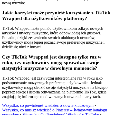
nową muzykę.
Jakie korzyści może przynieść korzystanie z TikTok
Wrapped dla użytkowników platformy?
TikTok Wrapped może pomóc użytkownikom odkryć nowych
artystów i utwory muzyczne, które odpowiadają ich gustowi.
Ponadto, dzięki zestawieniu swoich ulubionych utworów,
użytkownicy mogą lepiej poznać swoje preferencje muzyczne i
dzielić się nimi z innymi.
Czy TikTok Wrapped jest dostępne tylko raz w
roku, czy użytkownicy mogą sprawdzać swoje
statystyki muzyczne w dowolnym momencie?
TikTok Wrapped jest zazwyczaj udostępniane raz w roku jako
podsumowanie muzycznych preferencji użytkownika. Jednak
użytkownicy mogą śledzić swoje statystyki muzyczne na bieżąco
poprzez sekcję Historia odtwarzania na platformie TikTok, gdzie
znajdują się informacje o odtwarzanych utworach i artystach.
Wszystko, co powinieneś wiedzieć o słowie kluczowym
•
Wszystko, co musisz wiedzieć o Pinterest – światowym katalogu
pomysłów
•
Wszystko, Co Powinieneś Wiedzieć o TikToku
•