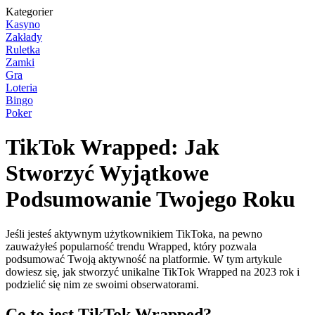
Kategorier
Kasyno
Zakłady
Ruletka
Zamki
Gra
Loteria
Bingo
Poker
TikTok Wrapped: Jak
Stworzyć Wyjątkowe
Podsumowanie Twojego Roku
Jeśli jesteś aktywnym użytkownikiem TikToka, na pewno
zauważyłeś popularność trendu Wrapped, który pozwala
podsumować Twoją aktywność na platformie. W tym artykule
dowiesz się, jak stworzyć unikalne TikTok Wrapped na 2023 rok i
podzielić się nim ze swoimi obserwatorami.
Co to jest TikTok Wrapped?